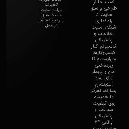
است. ما از
تعمیرات
طراحی و سئو
طراحی سایت
سایت تا
خدمات منزل
راه‌اندازی
اورژانس کامپیوتر
در محل
شبکه، امنیت
اطلاعات و
پشتیبانی
کامپیوتر، کنار
کسب‌وکارها
می‌ایستیم تا
زیرساختی
امن و پایدار
برای رشد
آنلاینشان
بسازند. تمرکز
ما همیشه
روی کیفیت،
صداقت و
پشتیبانی
واقعی ۲۴
ساعته است.