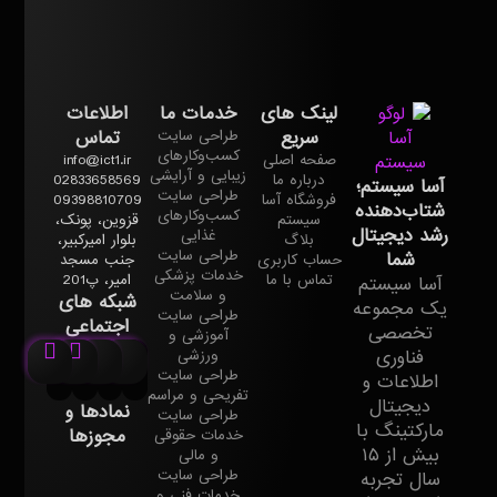
لینک های
خدمات ما
اطلاعات
سریع
تماس
طراحی سایت
کسب‌وکارهای
صفحه اصلی
info@ict1.ir
زیبایی و آرایشی
درباره ما
02833658569
آسا سیستم؛
طراحی سایت
فروشگاه آسا
09398810709
شتاب‌دهنده
کسب‌وکارهای
سیستم
قزوین، پونک،
رشد دیجیتال
غذایی
بلاگ
بلوار امیرکبیر،
طراحی سایت
شما
حساب کاربری
جنب مسجد
خدمات پزشکی
تماس با ما
امیر، پ201
آسا سیستم
و سلامت
شبکه های
یک مجموعه
طراحی سایت
اجتماعی
تخصصی
آموزشی و
فناوری
ورزشی
طراحی سایت
اطلاعات و
تفریحی و مراسم
دیجیتال
نمادها و
طراحی سایت
مارکتینگ با
مجوزها
خدمات حقوقی
بیش از ۱۵
و مالی
طراحی سایت
سال تجربه
خدمات فنی و