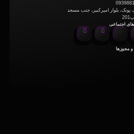
093988
 پونک، بلوار امیرکبیر، جنب مسجد
20
ای اجتماعی
 و مجوزها