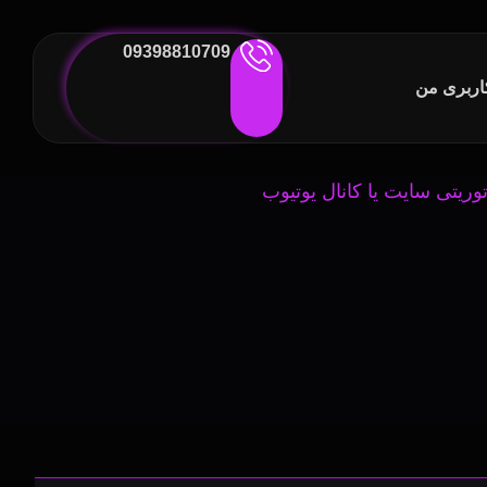
09398810709
ربری من