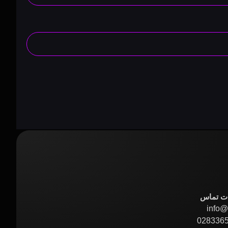
ات تماس
info@i
028336