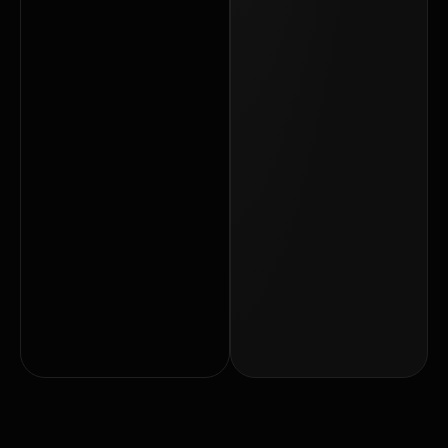
تعمیر
مادربرد
در
قزوین