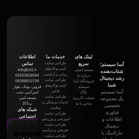
لینک های
خدمات ما
اطلاعات
سریع
طراحی سایت
تماس
آسا سیستم؛
کسب‌وکارهای
صفحه اصلی
info@ict1.ir
شتاب‌دهنده
زیبایی و آرایشی
درباره ما
02833658569
رشد دیجیتال
طراحی سایت
فروشگاه آسا
09398810709
شما
کسب‌وکارهای
سیستم
قزوین، پونک، بلوار
غذایی
آسا سیستم
بلاگ
امیرکبیر، جنب
طراحی سایت
حساب کاربری
مسجد امیر،
یک مجموعه
خدمات پزشکی و
تماس با ما
پ201
تخصصی
سلامت
شبکه های
فناوری
طراحی سایت
اجتماعی
اطلاعات و
آموزشی و ورزشی
طراحی سایت
دیجیتال
تفریحی و مراسم
مارکتینگ با
طراحی سایت