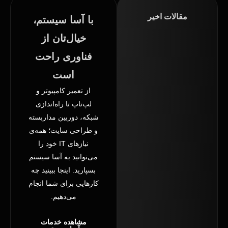
مقالات اخیر
با آسا سیستم،
تعمیر
خیال‌تان از
پاور
فناوری راحت
کامپیوتر
است
در
قزوین
از تعمیر کامپیوتر و
لپ‌تاپ تا راه‌اندازی
شبکه، دوربین مداربسته
و طراحی سایت؛ همه‌ی
نیازهای IT خود را
می‌توانید به آسا سیستم
بسپارید. اینجا ببینید چه
خدمات
کارهایی برای شما انجام
شبکه
می‌دهیم.
در
قزوین
مشاهده خدمات