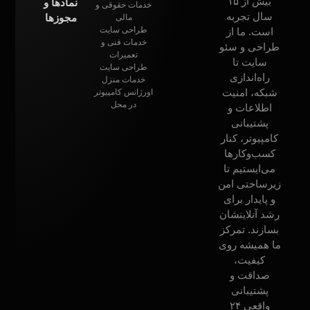
بیش از ۱۵
نمادها و
خدمات حقوقی و
سال تجربه
مجوزها
مالی
طراحی سایت
است. ما از
خدمات فنی و
طراحی و سئو
تعمیرات
سایت تا
طراحی سایت
راه‌اندازی
خدمات منزل
شبکه، امنیت
اورژانس کامپیوتر
در محل
اطلاعات و
پشتیبانی
کامپیوتر، کنار
کسب‌وکارها
می‌ایستیم تا
زیرساختی امن
و پایدار برای
رشد آنلاینشان
بسازند. تمرکز
ما همیشه روی
کیفیت،
صداقت و
پشتیبانی
واقعی ۲۴