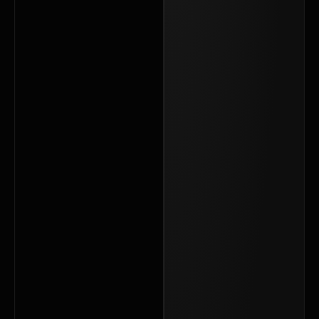
خداحافظی
با
دایرکت‌های
تکراری:
سیستم
نوبت دهی
آنلاین
مخصوص
ناخن‌کارها
خدمات
کامپیوتر
مدارس
قزوین