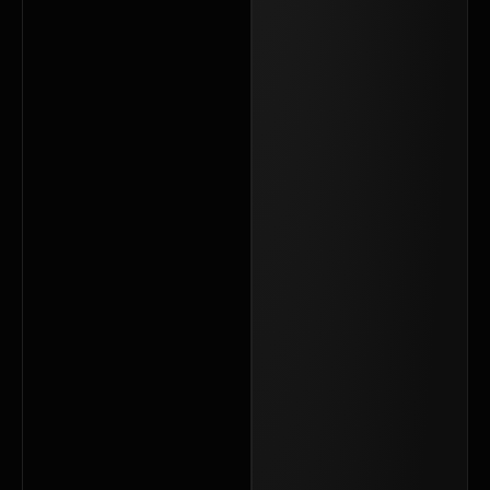
چگونه با
داشتن
سایت
شخصی،
جذب
مشتری
کاشت
ناخن را
۲ برابر
کنیم؟
خداحافظی
با
دایرکت‌های
تکراری: