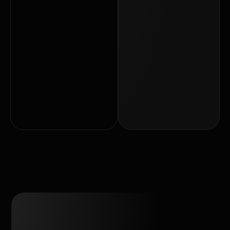
تعمیر
مادربرد
در
قزوین