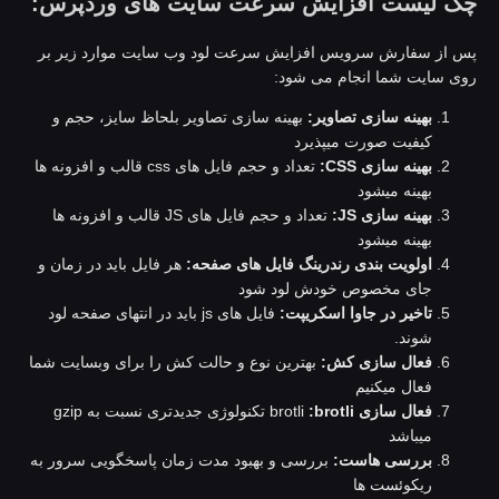
ک لیست افزایش سرعت سایت های وردپرس:
س از سفارش سرویس افزایش سرعت لود وب سایت موارد زیر بر
وی سایت شما انجام می شود:
بهینه سازی تصاویر:
بهینه سازی تصاویر بلحاظ سایز، حجم و
کیفیت صورت میپذیرد
بهینه سازی CSS:
تعداد و حجم فایل های css قالب و افزونه ها
بهینه میشود
بهینه سازی JS:
تعداد و حجم فایل های JS قالب و افزونه ها
بهینه میشود
اولویت بندی رندرینگ فایل های صفحه:
هر فایل باید در زمان و
جای مخصوص خودش لود شود
تاخیر در جاوا اسکریپت:
فایل های js باید در انتهای صفحه لود
شوند.
فعال سازی کش:
بهترین نوع و حالت کش را برای وبسایت شما
فعال میکنیم
فعال سازی
brotli
:brotli
تکنولوژی جدیدتری نسبت به gzip
میباشد
بررسی هاست:
بررسی و بهبود مدت زمان پاسخگویی سرور به
ریکوئست ها