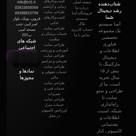
کسب‌وکارهای
صفحه اصلی
info@ict1.ir
شتاب‌دهنده
زیبایی و آرایشی
درباره ما
02833658569
رشد دیجیتال
طراحی سایت
فروشگاه آسا
09398810709
شما
کسب‌وکارهای
سیستم
قزوین، پونک، بلوار
غذایی
آسا سیستم
بلاگ
امیرکبیر، جنب
طراحی سایت
حساب کاربری
مسجد امیر،
یک مجموعه
خدمات پزشکی و
تماس با ما
پ201
تخصصی
سلامت
شبکه های
فناوری
طراحی سایت
اجتماعی
اطلاعات و
آموزشی و ورزشی
طراحی سایت
دیجیتال
تفریحی و مراسم
مارکتینگ با
طراحی سایت
بیش از ۱۵
نمادها و
خدمات حقوقی و
سال تجربه
مجوزها
مالی
طراحی سایت
است. ما از
خدمات فنی و
طراحی و سئو
تعمیرات
سایت تا
طراحی سایت
راه‌اندازی
خدمات منزل
شبکه، امنیت
اورژانس کامپیوتر
در محل
اطلاعات و
پشتیبانی
کامپیوتر، کنار