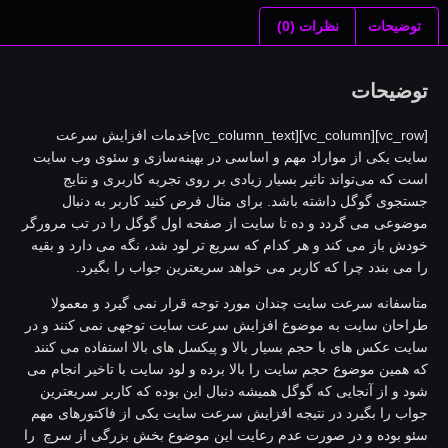
توضیحات
نظرات (0)
وضیحات
[vc_row][vc_column][vc_column_text]خدمات افزایش سرعت
ایت یکی از مواراد مهم و اساسی در بهینه‌سازی و سئوی وب سایت
ست که می‌تواند تاثیر بسیار زیادی بر روی تجربه کاربری و نتایج
ستجوی گوگل داشته باشد. برای مثال فرض کنید کاربر به دنبال
وضوعی می گردد و ده تا سایت از صفحه اول گوگل را در تب مرورگر
ودش باز می کند و هر کدام که سریع تر لود شد، نگه می دارد و بقیه
ا می بندد چرا که کاربر می خواهد سریعترین جواب را بگیرد.
تاسفانه سرعت سایت چندان مورد توجه قرار نمی گیرد و معمولا
راحان سایت به موضوع افزایش سرعت سایت توجهی نمی کنند و در
ایت عکس های با حجم بسیار بالا و پیکسل های بالا استفاده می کنند
ه همین موضوع حجم سایت را بالا برده و لود سایت با تاخیر انجام می
ود و از آنجایی که گوگل همیشه دنبال این بوده که کاربر سریعترین
واب را بگیرد در نتیجه افزایش سرعت سایت یکی از فاکتورهای مهم
ئو بوده و در صورت عدم رعایت این موضوع بخش بزرگی از سرچ را