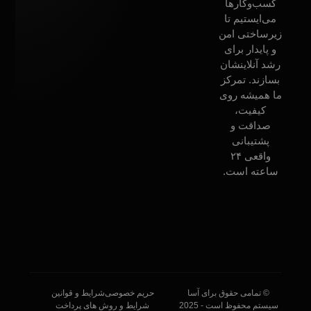
کسب‌وکارها
می‌ایستیم تا
زیرساختی امن
و پایدار برای
رشد آنلاینشان
بسازند. تمرکز
ما همیشه روی
کیفیت،
صداقت و
پشتیبانی
واقعی ۲۴
ساعته است.
© تمامی حقوق برای آسا
حریم خصوصی
شرایط و قوانین
سیستم محفوظ است - 2025
شرایط و روش های پرداخت