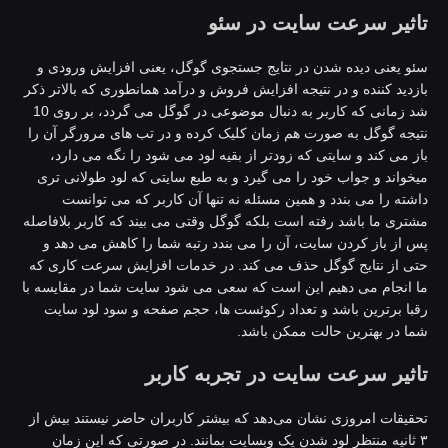
اثیر سرعت سایت در سئو
ئو یعنی دیده شدن در نتایج جستجوی گوگل، یعنی افزایش ورودی و
ازدید کننده و در نتیجه افزایش فروش و درآمد همانطوری که بالاتر ذکر
شد زمانی که کاربر به دنبال موضوعی در گوگل می گردد، بر روی 10
تیجه گوگل به صورت هم زمان کلیک کرده و در تب های مرورگر آن را
از می کند و سایتی که زودتر از بقیه لود می شود را نگه می دارد،
یخواند و جواب خود را می گیرد و به طبع سایتی که لود طولانی تری
اشته را می بندد و همین مسئله نه تنها آن کاربر که می توانست
شتری ما باشد رفته است بلکه گوگل وقتی می بیند که کاربر بلافاصله
س از باز کردن سایت، آن را می بندد رتبه شما را کاهش می دهد و
تی از نتایج گوگل حذف می کند. در خدمات افزایش سرعت کاری که
ا انجام می دهیم این است که سعی می شود سایت شما در مقایسه با
قبا برترین باشد و تعداد رکوئست ها، حجم صفحه و سود لود سایت
ما در بهترین حالت ممکن باشد.
اثیر سرعت سایت در تجربه کاربر
حقیقات امروزی نشان می‌دهد که بیشتر کاربران حاضر نیستند بیش از
۳ ثانیه منتظر لود شدن یک وبسایت بمانند. در صورتی که این زمان