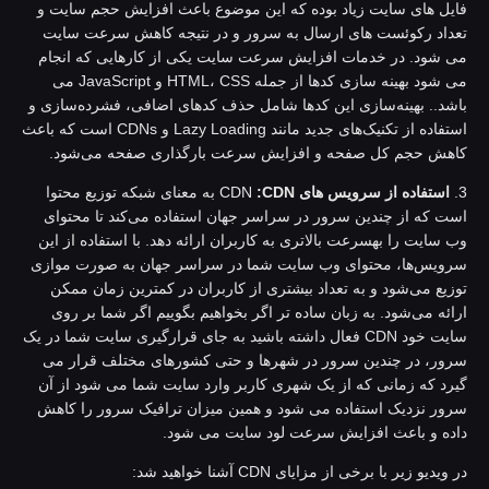
ایل های سایت زیاد بوده که این موضوع باعث افزایش حجم سایت و
عداد رکوئست های ارسال به سرور و در نتیجه کاهش سرعت سایت
ی شود. در خدمات افزایش سرعت سایت یکی از کارهایی که انجام
می شود بهینه سازی کدها از جمله HTML، CSS و JavaScript می
اشد.. بهینه‌سازی این کدها شامل حذف کدهای اضافی، فشرده‌سازی و
استفاده از تکنیک‌های جدید مانند Lazy Loading و CDNs است که باعث
اهش حجم کل صفحه و افزایش سرعت بارگذاری صفحه می‌شود.
استفاده از سرویس های
CDN
:CDN
به معنای شبکه توزیع محتوا
ست که از چندین سرور در سراسر جهان استفاده می‌کند تا محتوای
ب سایت را بهسرعت بالاتری به کاربران ارائه دهد. با استفاده از این
رویس‌ها، محتوای وب سایت شما در سراسر جهان به صورت موازی
وزیع می‌شود و به تعداد بیشتری از کاربران در کمترین زمان ممکن
رائه می‌شود. به زبان ساده تر اگر بخواهیم بگوییم اگر شما بر روی
سایت خود CDN فعال داشته باشید به جای قرارگیری سایت شما در یک
رور، در چندین سرور در شهرها و حتی کشورهای مختلف قرار می
یرد که زمانی که از یک شهری کاربر وارد سایت شما می شود از آن
رور نزدیک استفاده می شود و همین میزان ترافیک سرور را کاهش
اده و باعث افزایش سرعت لود سایت می شود.
 ویدیو زیر با برخی از مزایای CDN آشنا خواهید شد: