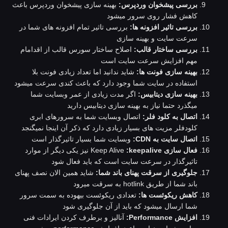
بررسی پیشخوان وردپرس:
بهینه سازی پیشخوان وردپرس باعث
کاهش فشار روی سرور میشود
بررسی تاثیر افزونه ها:
بررسی تاثیر تمام افزونه های شما در
سرعت سایت و بهینه سازی
بررسی ساختار قالب:
اصلاح ساختار سورس قالب از اقدامام
مهم افزایش سرعت سایت است
بهینه سازی فونت ها:
شاید ندانید اما تعداد زیادی فونت بلا
استفاده در سایت شما وجود دارد که باعث کندی سرعت میشود
بهینه سازی دیتابیس:
اگر مدت زیادی از عمر وبسایت شما
میگذرد حتما نیاز به بهینه سازی دیتابیس دارید
اتصال به کلود فلر:
اتصال وبسایت شما به سرورهای ابری
کلودفلر مزیت های بسیار زیادی دارد که ذکر آن اینجا نمیگنجد
اتصال سایت به CDN:
وبسایت شما بسیار تاثیرگذار است
فعال سازی
Keep Alive
:keepalive
نیز یکی دیگر از موارد
تاثیرگذار در سرعت سایت است که باید فعال شود
جلوگیری از سرقت پهنای باند شما:
شاید همین الان نصف پهنای
باند شما از طریق hotlink به سرقت میرود
کاهش ریکوئست ها:
تعدادی ریکوئست بیهوده به سمت سرور
شما ارسال میشود که باید از آن جلوگیری شود
افزایش Performance:
آنالیز و برطرف کردن ایرادات فنی